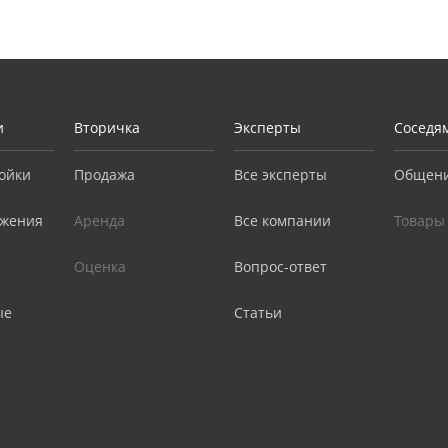
и
Вторичка
Эксперты
Соседя
ойки
Продажа
Все эксперты
Общен
жения
Аренда
Все компании
Товары
Оценка
Вопрос-ответ
ые
Статьи