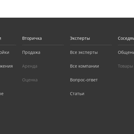
и
Вторичка
Эксперты
Соседя
ойки
Продажа
Все эксперты
Общен
жения
Аренда
Все компании
Товары
Оценка
Вопрос-ответ
ые
Статьи