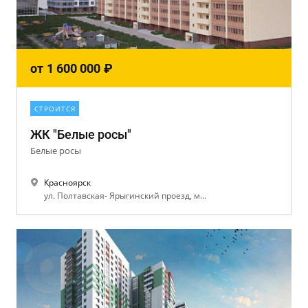
от
1 600 000
₽
СТРОИТСЯ
ЖК "Белые росы"
Белые росы
Красноярск
ул. Полтавская- Ярыгинский проезд, микрорайона «Пашенный», вдоль «Абаканской протоки»