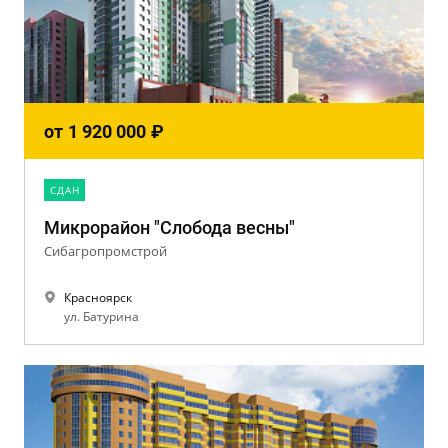
от
1 920 000
₽
CДАН
Микрорайон "Слобода весны"
Сибагропромстрой
Красноярск
ул. Батурина