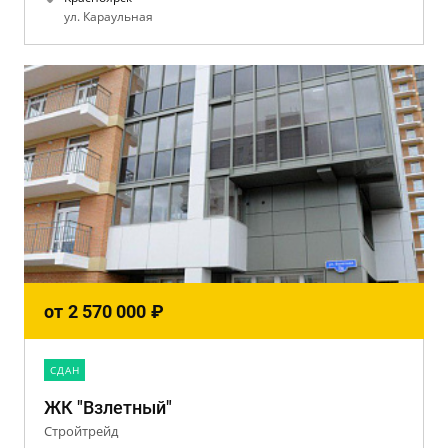
ул. Караульная
от
2 570 000
₽
CДАН
ЖК "Взлетный"
Стройтрейд