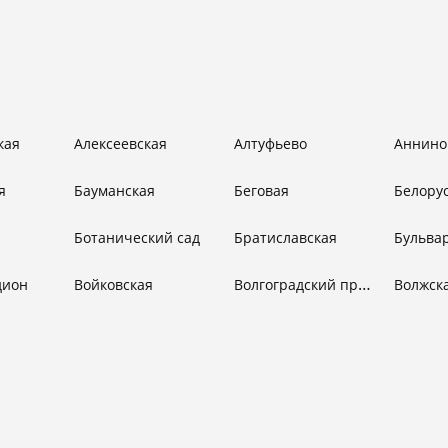
кая
Алексеевская
Алтуфьево
Аннино
я
Бауманская
Беговая
Белору
Ботанический сад
Братиславская
Волгоградский проспект
дион
Войковская
Волжск