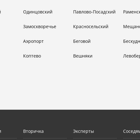
й
Одинцовский
Павлово-Посадский
Раменс
Замоскворечье
Красносельский
Мещан
Аэропорт
Беговой
Бескуд
Коптево
Вешняки
Левобе
и
Вторичка
Эксперты
Соседя