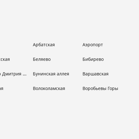
Арбатская
Аэропорт
сская
Беляево
Бибирево
Бульвар Дмитрия Донского
Бунинская аллея
Варшавская
ая
Волоколамская
Воробьевы Горы