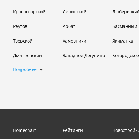
Красногорский
Ленинский
Люберецки
Реутов
Арбат
Басманный
Тверской
Хамовники
Якиманка
Дмитровский
Западное Дегунино
Богородское
Подробнее
Homechart
Рейтинги
Новостройк