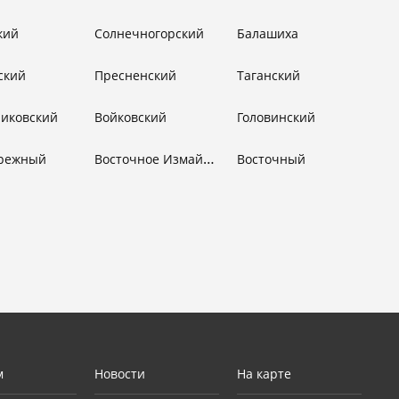
кий
Солнечногорский
Балашиха
ский
Пресненский
Таганский
никовский
Войковский
Головинский
Восточное Измайлово
режный
Восточный
м
Новости
На карте