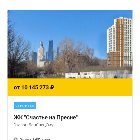
от
10 145 273
₽
СТРОИТСЯ
ЖК "Счастье на Пресне"
Эталон ЛенСпецСму
Улица 1905 года