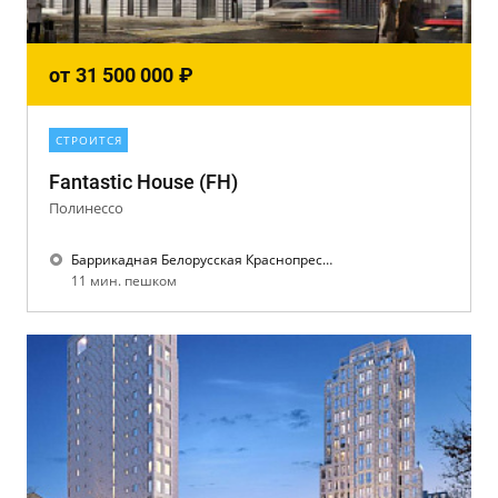
от
31 500 000
₽
СТРОИТСЯ
Fantastic House (FH)
Полинессо
Баррикадная Белорусская Краснопресненская Улица 1905 года
11 мин. пешком