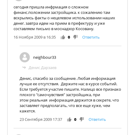
сегодня пришла инфрмация о сложном
финанс.положении застройщика. к сожалению там
вскрылись факты о нецелевом использовании наших
денег. завтра идем на прием в префектуру и уже
составляем письмо в моснадзор Косовану.
16 Ноября 2009 в 16:35
0
Ответить
neighbour33
Денис Дарзаев
Денис, спасибо за сообщение. Любая информация
лучше ее отсутствия. Держите нас в курсе событий.
Если требуется участие пишите. Налицо все признако
плохого "самочувствия" застройщика, при
этом реальная информация держится в секрете, что
заставляет предполагать, что все еще хуже, чем
кажется.
23 Сентября 2009 17:37
0
Ответить