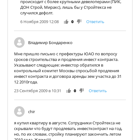
происходит с более крупными девелоперами (ПИК,
ДОН Строй, Миракс), лишь бы у Стройтекса не
случился дефолт.
6 Ноября 2009 12:08
0
Ответить
Владимир Бондаренко
Мне пришло письмо с префектуры ЮАО по вопросу
сроков строительства и продления инвест контракта.
Указывают следующее: инвестор обратился в
контрольный комитет Москвы спросьбой продления
инвест контракта и договора аренды зем участка до 31
12 2010года.
23 Сентября 2009 в 10:31
0
Ответить
chir
я купил квартиру в августе. Сотрудники Стройтекса не
скрывали что будут продлевать инвестконтракт на год,
но, по их словам, стройку планируют закончить летом
2010 года. Ждемс)))