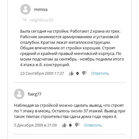
mimisa
neighbour33
Была сегодня на стройке. Работают 2 крана из трех.
Рабочие занимеются армированием и установкой
опалубки. Крагом лежат металлоконструкции.
Общее впечетление от стройки хорошее. Строят
средний и крайний правый ментовский корпуса. По
моим подсчетам за сентябрь - ноябрь подняли итого
4 этажа ж.б. конструкций.
23 Сентября 2009 17:37
0
Ответить
fserg77
Наблюдая за стройкой можно сделать вывод, что строят
по 1 этажу в месяц. Осталось около 37 этажей. Вывод при
таких темпах строительства сдача дома года через 4.
5 Декабря 2009 в 21:09
0
Ответить