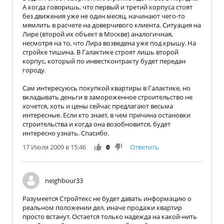
А когда говоришь, что первый и третий корпуса стоят
без движения уже не один месяц, начинают чего-то
мямлить в расчете на доверчивого клиента. Ситуация на
Лире (второй их объект в Москве) аналогичная,
несмотря на то, что Лира возведена уже под крышу. На
стройке тишина. В Галактике строят лишь второй
корпус, который по инвестконтракту будет передан
городу.
Сам интересуюсь покупкой квартиры в Галактике, но
вкладывать деньги в замороженное строительство не
хочется, хоть и цены сейчас предлагают весьма
интересные. Если кто знает, в чем причина остановки
строительства и когда она возобновится, будет
интересно узнать. Спасибо.
17 Июля 2009 в 15:46
0
Ответить
neighbour33
Разумеется Стройтекс не будет давать информацию о
реальном положении дел, иначе продажи квартир
просто встанут. Остается только надежда на какой-нить