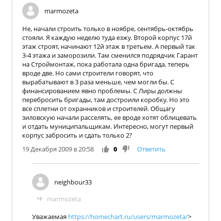
marmozeta
Не, начали строить только в ноябре, сентябрь-октябрь
стояли. Я каждую неделю туда езжу. Второй корпус 17й
этаж строят, начинают 12й этаж в третьем. А первый так
3-4 этажа и заморозили. Там сменился подрядчик Гарант
на Строймонтаж, пока работала одна бригада, теперь
вроде две. Но сами строители говорят, что
вырабатывают в 3 раза меньше, чем могли бы. С
финансированием явно проблемы. С Лиры должны
перебросить бригады, там достроили коробку. Но это
все сплетни от охранников и строителей. Общагу
зиловскую начали расселять, ее вроде хотят облицевать
и отдать муниципальщикам. Интересно, могут первый
корпус забросить и сдать только 2?
19 Декабря 2009 в 20:58
0
Ответить
neighbour33
marmozeta
Уважаемая
https://homechart.ru/users/marmozeta/
>