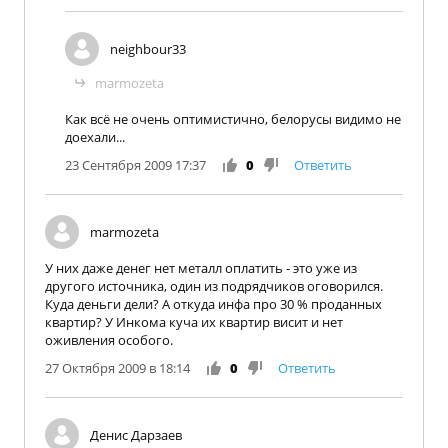
neighbour33
marmozeta
Как всё не очень оптимистично, белорусы видимо не
доехали...
23 Сентября 2009 17:37
0
Ответить
marmozeta
У них даже денег нет металл оплатить - это уже из
другого источника, один из подрядчиков оговорился.
Куда деньги дели? А откуда инфа про 30 % проданных
квартир? У Инкома куча их квартир висит и нет
оживления особого.
27 Октября 2009 в 18:14
0
Ответить
Денис Дарзаев