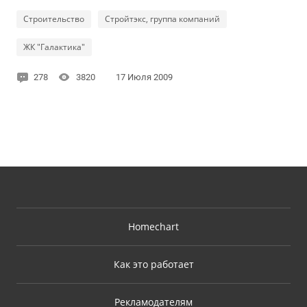
Строительство
Стройтэкс, группа компаний
ЖК "Галактика"
278
3820
17 Июля 2009
Homechart
Как это работает
Рекламодателям