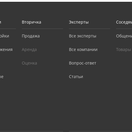
и
Вторичка
Эксперты
Соседя
ойки
Продажа
Все эксперты
Общен
жения
Аренда
Все компании
Товары
Оценка
Вопрос-ответ
ые
Статьи