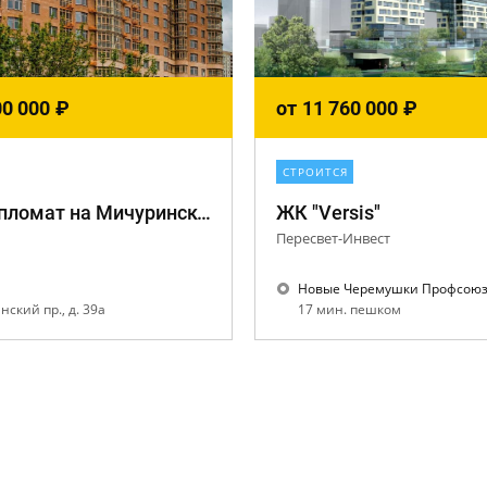
00 000
₽
от
11 760 000
₽
СТРОИТСЯ
ЖК "Дипломат на Мичуринском"
ЖК "Versis"
Пересвет-Инвест
Новые Черемушки Профсою
ский пр., д. 39а
17 мин. пешком