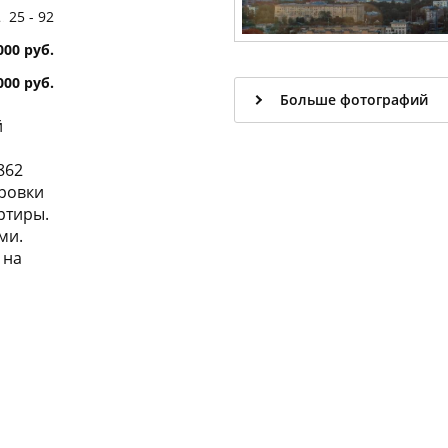
25 - 92
000 руб.
000 руб.
Больше фотографий
й
862
ировки
артиры.
ми.
 на