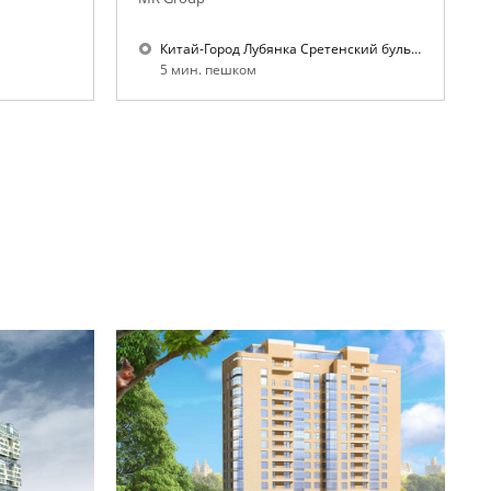
Китай-Город Лубянка Сретенский бульвар Тургеневская Чистые пруды
5 мин. пешком