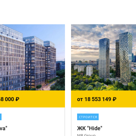
48 000
₽
от
18 553 149
₽
СТРОИТСЯ
va"
ЖК "Hide"
MR Group