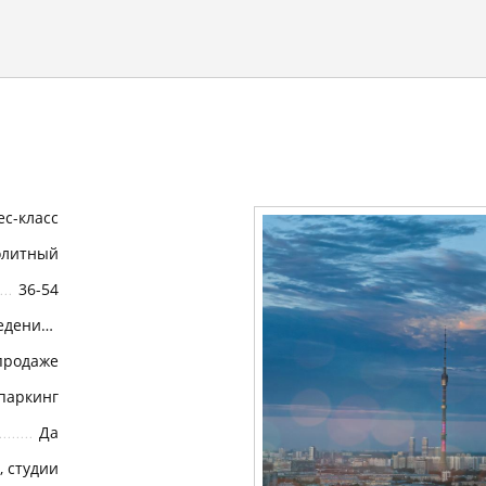
ес-класс
олитный
36-54
Возведение коробки (или Возведение корпуса)
продаже
паркинг
Да
в, студии