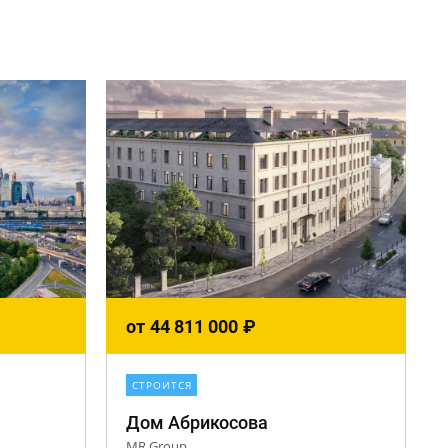
от
44 811 000
₽
СТРОИТСЯ
Дом Абрикосова
MR Group