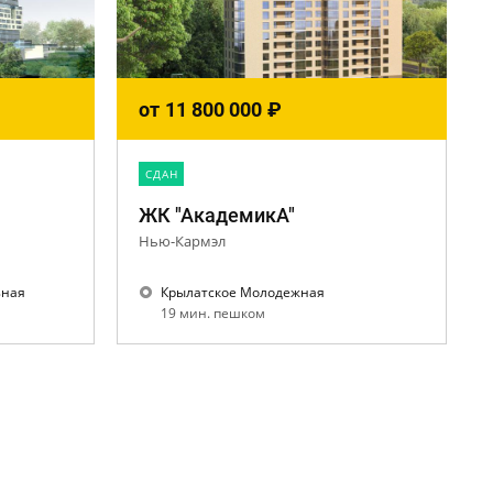
от
11 800 000
₽
CДАН
ЖК "АкадемикА"
Нью-Кармэл
зная
Крылатское Молодежная
19 мин. пешком