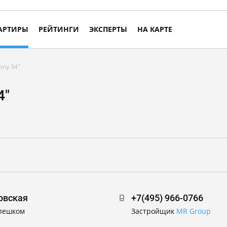
АРТИРЫ
РЕЙТИНГИ
ЭКСПЕРТЫ
НА КАРТЕ
ony 34"
4"
овская
+7(495) 966-0766
 пешком
Застройщик
MR Group