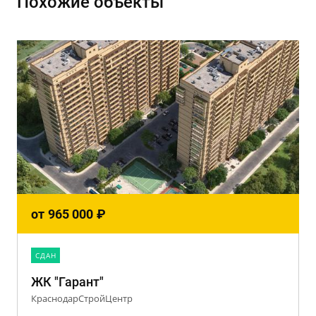
Похожие объекты
от
965 000
₽
CДАН
ЖК "Гарант"
КраснодарСтройЦентр