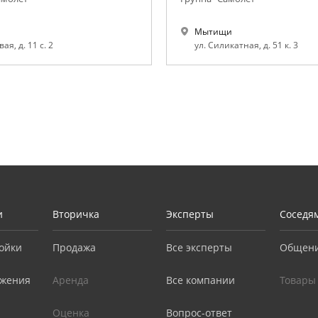
Мытищи
вая, д. 11 с. 2
ул. Силикатная, д. 51 к. 3
и
Вторичка
Эксперты
Соседя
ойки
Продажа
Все эксперты
Общен
жения
Аренда
Все компании
Товары
Оценка
Вопрос-ответ