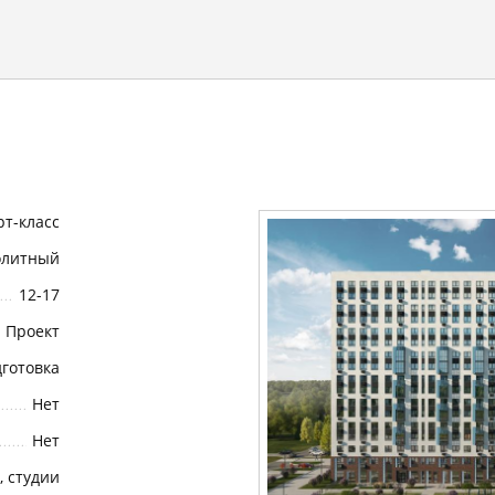
т-класс
олитный
12-17
Проект
готовка
Нет
Нет
в, студии