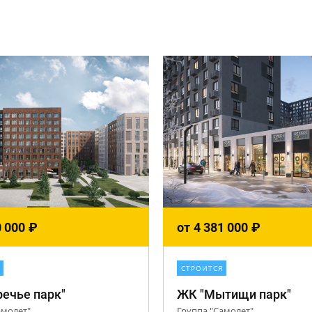
0 000
₽
от
4 381 000
₽
СТРОИТСЯ
ечье парк"
ЖК "Мытищи парк"
амолет"
Группа "Самолет"