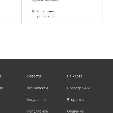
Кокошкино
ул. Горького
м
Новости
На карте
ие
Все новости
Новостройки
Актуальное
Вторичка
Популярное
Общение