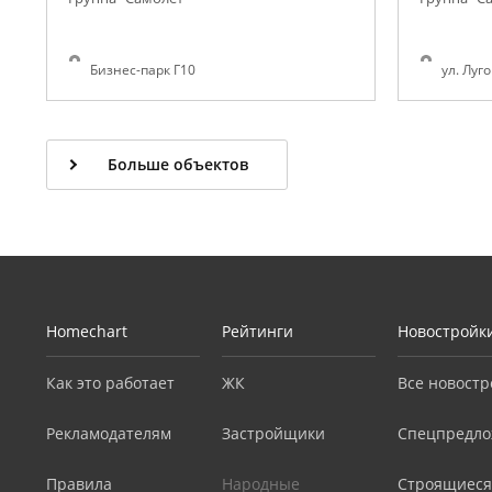
Бизнес-парк Г10
ул. Луго
Больше объектов
Homechart
Рейтинги
Новостройк
Как это работает
ЖК
Все новостр
Рекламодателям
Застройщики
Спецпредло
Правила
Народные
Строящиеся