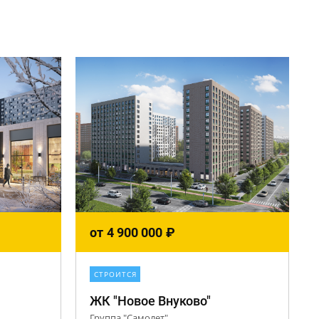
от
4 900 000
₽
СТРОИТСЯ
ЖК "Новое Внуково"
Группа "Самолет"