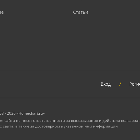
ые
Статьи
Вход
/
Реги
08 - 2026 «Homechart.ru»
 сайта не несет ответственности за высказывания и действия пользоват
х сайта, а также за достоверность указанной ими информации