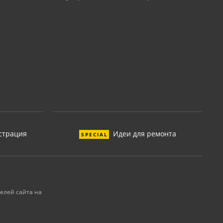
страция
Идеи для ремонта
SPECIAL
елей сайта на