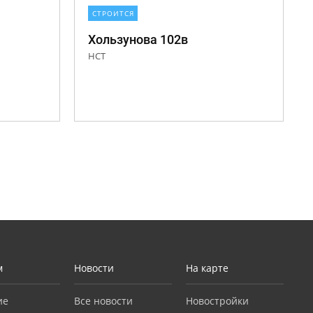
СТРОИТСЯ
Хользунова 102в
НСТ
м
Новости
На карте
ие
Все новости
Новостройки