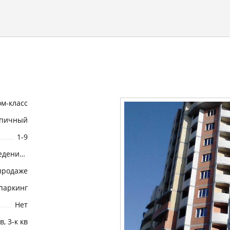
м-класс
пичный
1-9
Возведение коробки (или Возведение корпуса)
продаже
паркинг
Нет
кв, 3-к кв