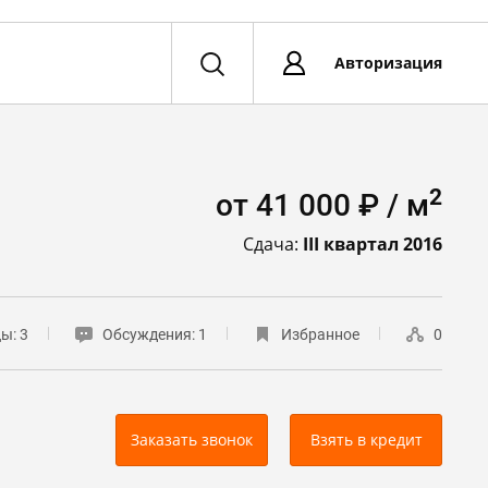
Авторизация
2
от 41 000 ₽ / м
Сдача:
III квартал 2016
цы:
3
Обсуждения:
1
Избранное
0
Заказать звонок
Взять в кредит