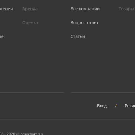
жения
Аренда
Все компании
Товары
Оценка
Вопрос-ответ
ые
Статьи
Вход
/
Реги
08 - 2026 «Homechart.ru»