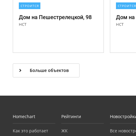
СТРОИТСЯ
СТРОИТСЯ
Дом на Пешестрелецкой, 98
Дом на
НСТ
НСТ
Больше объектов
Homechart
Рейтинги
Новостройк
Как это работает
ЖК
Все новостр