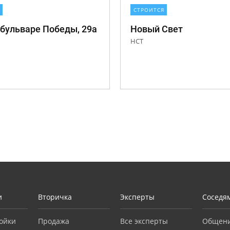
СТРОИТСЯ
 бульваре Победы, 29а
Новый Свет
НСТ
и
Вторичка
Эксперты
Соседя
ойки
Продажа
Все эксперты
Общен