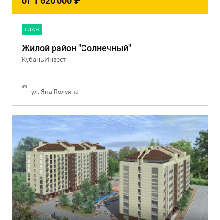
от
1 620 000
₽
CДАН
Жилой район "Солнечный"
КубаньИнвест
ул. Яна Полуяна