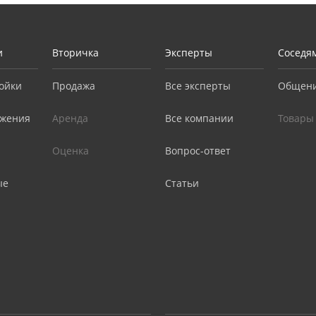
и
Вторичка
Эксперты
Соседя
ойки
Продажа
Все эксперты
Общен
жения
Аренда
Все компании
Товары
Оценка
Вопрос-ответ
ые
Статьи