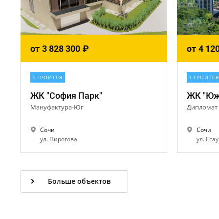
от
3 828 300
₽
от
4 12
СТРОИТСЯ
СТРОИТСЯ
ЖК "София Парк"
ЖК "Юж
Мануфактура-Юг
Дипломат
Сочи
Сочи
ул. Пирогова
ул. Есау
Больше объектов