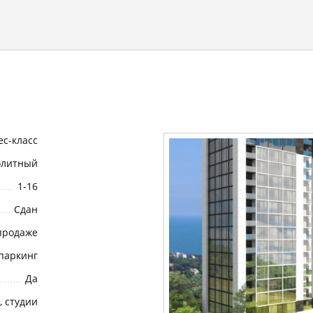
ес-класс
олитный
1-16
Cдан
продаже
паркинг
Да
в, студии