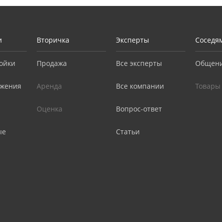
и
Вторичка
Эксперты
Соседя
ойки
Продажа
Все эксперты
Общен
жения
Аренда
Все компании
Товары
Оценка
Вопрос-ответ
ые
Статьи