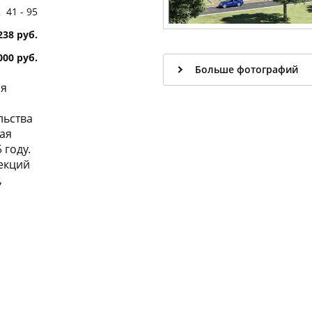
41 - 95
238 руб.
 000 руб.
Больше фотографий
ия
льства
ая
 году.
секций
,