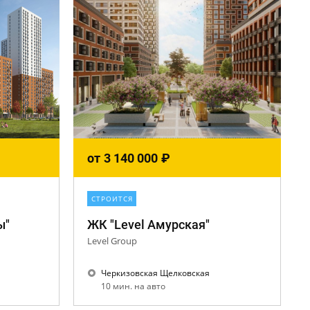
от
3 140 000
₽
СТРОИТСЯ
ы"
ЖК "Level Амурская"
Level Group
Черкизовская Щелковская
10 мин. на авто