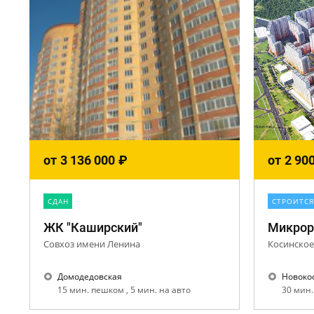
от
3 136 000
₽
от
2 90
CДАН
СТРОИТСЯ
ЖК "Каширский"
Микрор
Совхоз имени Ленина
Косинское
Домодедовская
Новоко
15 мин. пешком , 5 мин. на авто
30 мин