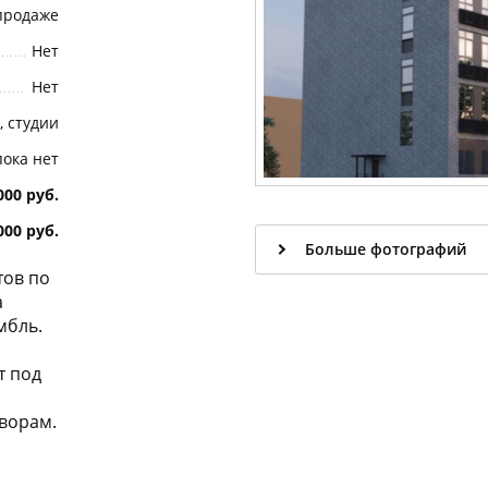
продаже
Нет
Нет
в, студии
пока нет
000 руб.
000 руб.
Больше фотографий
тов по
а
мбль.
т под
ворам.