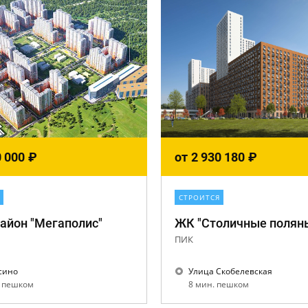
0 000
₽
от
2 930 180
₽
СТРОИТСЯ
айон "Мегаполис"
ЖК "Столичные полян
ПИК
сино
Улица Скобелевская
. пешком
8 мин. пешком