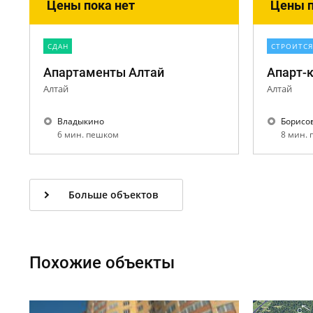
Цены пока нет
Цены п
CДАН
СТРОИТСЯ
Апартаменты Алтай
Апарт-
Алтай
Алтай
Владыкино
Борисо
6 мин. пешком
8 мин.
Больше объектов
Похожие объекты