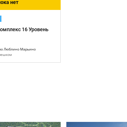
ока нет
комплекс 16 Уровень
во Люблино Марьино
 пешком