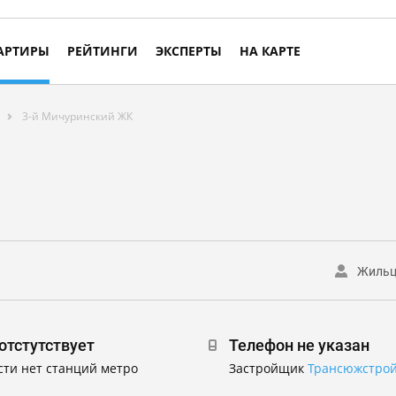
АРТИРЫ
РЕЙТИНГИ
ЭКСПЕРТЫ
НА КАРТЕ
3-й Мичуринский ЖК
Жиль
отстутствует
Телефон не указан
сти нет станций метро
Застройщик
Трансюжстрой