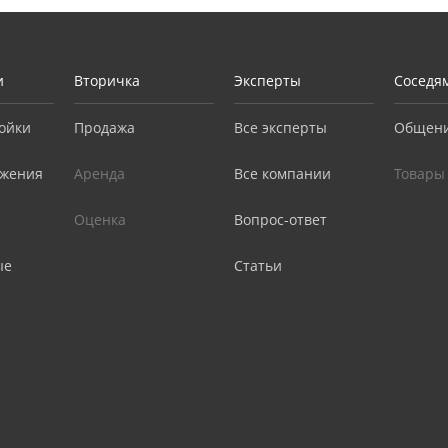
и
Вторичка
Эксперты
Соседя
ойки
Продажа
Все эксперты
Общен
жения
Аренда
Все компании
Товары
Оценка
Вопрос-ответ
ые
Статьи