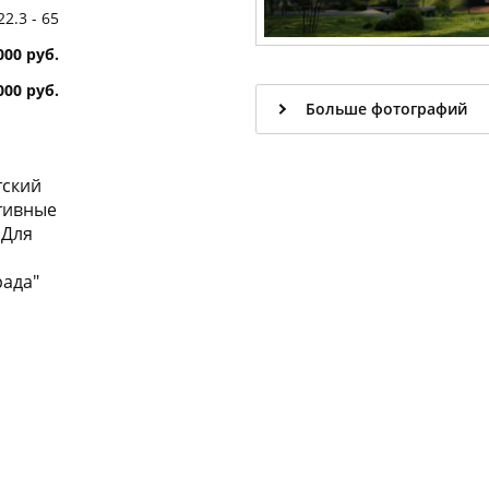
22.3 - 65
000 руб.
 000 руб.
Больше фотографий
тский
ртивные
 Для
рада"