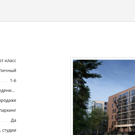
т-класс
пичный
1-6
Возведение коробки (или Возведение корпуса)
продаже
паркинг
Да
в, студии