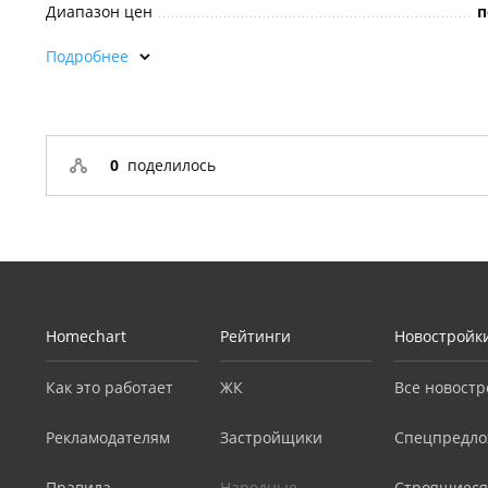
Диапазон цен
п
Подробнее
0
поделилось
Homechart
Рейтинги
Новостройк
Как это работает
ЖК
Все новостр
Рекламодателям
Застройщики
Спецпредло
Правила
Народные
Строящиеся