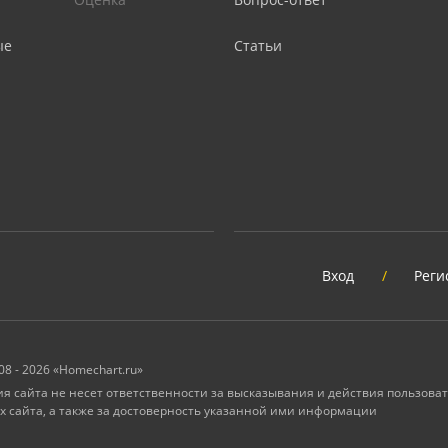
ые
Статьи
Вход
/
Реги
08 - 2026 «Homechart.ru»
 сайта не несет ответственности за высказывания и действия пользоват
х сайта, а также за достоверность указанной ими информации