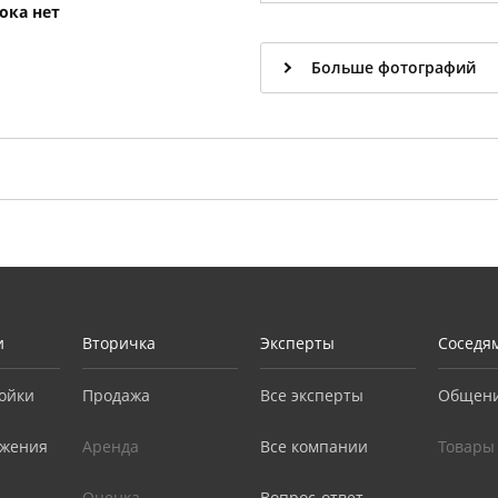
ока нет
Больше фотографий
и
Вторичка
Эксперты
Соседя
ойки
Продажа
Все эксперты
Общен
жения
Аренда
Все компании
Товары
Оценка
Вопрос-ответ