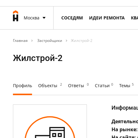
Москва
СОСЕДЯМ
ИДЕИ РЕМОНТА
КВ
Главная
Застройщики
Жилстрой-2
Жилстрой-2
2
0
0
5
Профиль
Объекты
Ответы
Статьи
Темы
Информа
Деятельно
На рынке:
На сайте: