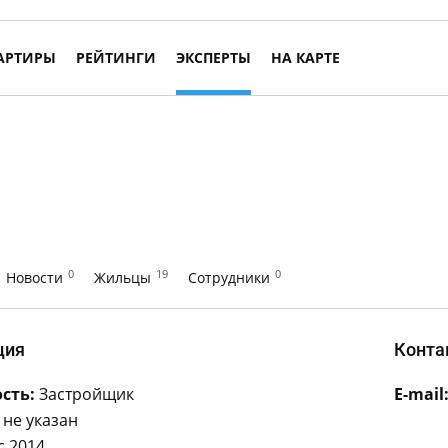
АРТИРЫ
РЕЙТИНГИ
ЭКСПЕРТЫ
НА КАРТЕ
0
19
0
Новости
Жильцы
Сотрудники
ция
Конта
сть:
Застройщик
E-mail
не указан
с 2014