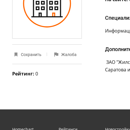
Специали
Информаци
Дополнит
Сохранить
Жалоба
ЗАО "Жилст
Саратова и
Рейтинг:
0
Homechart
Рейтинги
Новостройк