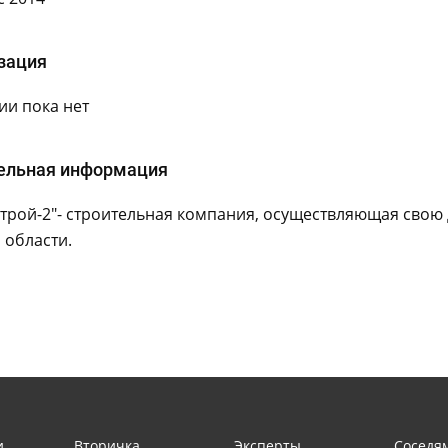
зация
и пока нет
ельная информация
рой-2"- строительная компания, осуществляющая свою д
 области.
и
Вторичка
Эксперты
Соседя