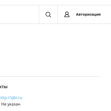
Авторизация
кты
http://zjbi.ru
:
Не указан