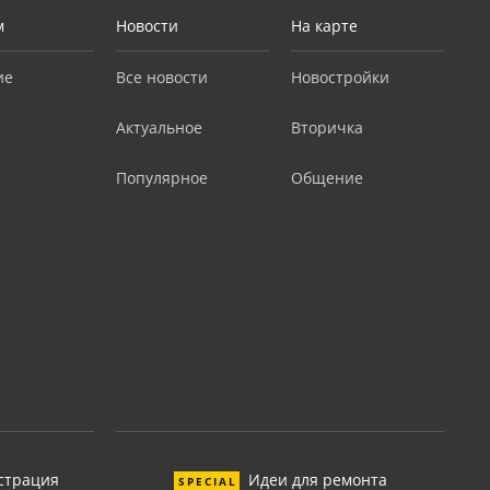
м
Новости
На карте
ие
Все новости
Новостройки
Актуальное
Вторичка
Популярное
Общение
страция
Идеи для ремонта
SPECIAL