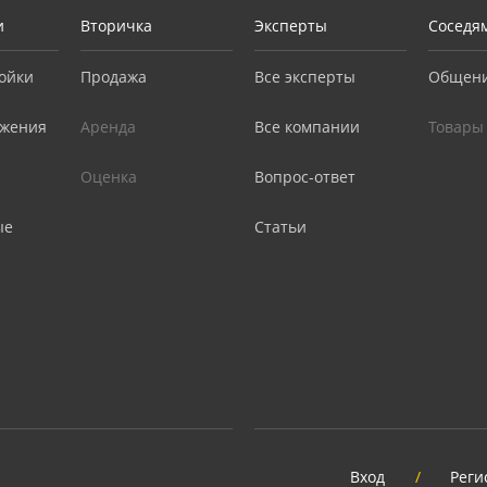
и
Вторичка
Эксперты
Соседя
ойки
Продажа
Все эксперты
Общен
жения
Аренда
Все компании
Товары
Оценка
Вопрос-ответ
ые
Статьи
Вход
/
Реги