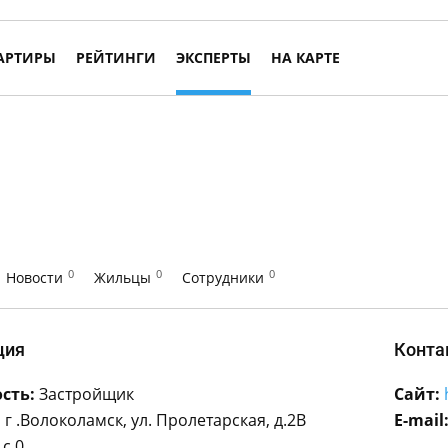
АРТИРЫ
РЕЙТИНГИ
ЭКСПЕРТЫ
НА КАРТЕ
0
0
0
Новости
Жильцы
Сотрудники
ция
Конта
сть:
Застройщик
Сайт:
 г .Волоколамск, ул. Пролетарская, д.2В
E-mail
с 0