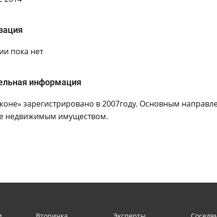
зация
и пока нет
ельная информация
коне» зарегистрировано в 2007году. Основным направл
е недвижимым имуществом.
и
Вторичка
Эксперты
Соседя