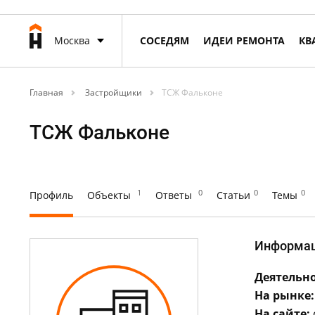
Москва
СОСЕДЯМ
ИДЕИ РЕМОНТА
КВ
Главная
Застройщики
ТСЖ Фальконе
ТСЖ Фальконе
1
0
0
0
Профиль
Объекты
Ответы
Статьи
Темы
Информа
Деятельно
На рынке:
На сайте: