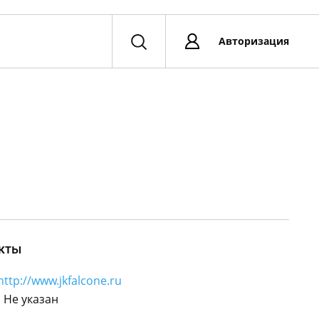
Авторизация
кты
http://www.jkfalcone.ru
:
Не указан