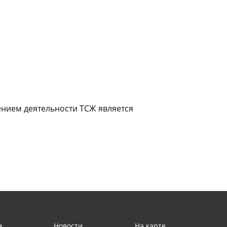
ением деятельности ТСЖ является
м
Новости
На карте