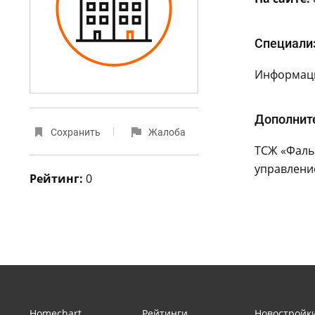
Специали
Информаци
Дополнит
Сохранить
Жалоба
ТСЖ «Фаль
управлени
Рейтинг:
0
Homechart
Рейтинги
Новостройк