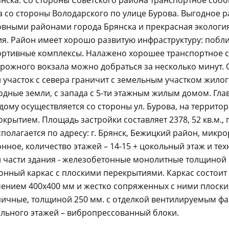
янска. Со стороны Советского района транспортное соо
 а со стороны Володарского по улице Бурова. Выгодное
овными районами города Брянска и прекрасная экологи
я. Район имеет хорошо развитую инфраструктуру: побли
ортивные комплексы. Налажено хорошее транспортное с
рожного вокзала можно добраться за несколько минут. 
участок с севера граничит с земельным участком жилого
одные земли, с запада с 5-ти этажным жилым домом. Гла
дому осуществляется со стороны ул. Бурова, на террито
крытием. Площадь застройки составляет 2378, 52 кв.м., 
полагается по адресу: г. Брянск, Бежицкий район, микр
нное, количество этажей – 14-15 + цокольный этаж и те
 части здания - железобетонные монолитные толщиной 
онный каркас с плоскими перекрытиями. Каркас состои
чением 400х400 мм и жестко сопряженных с ними плоск
пичные, толщиной 250 мм. с отделкой вентилируемым ф
ольного этажей – вибропрессованный блоки.