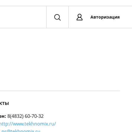
Авторизация
кты
он:
8(4832) 60-70-32
http://www.tekhnomix.ru/
:
pr@tekhnomix.ru