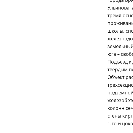
города Бр
Ульянова,
тремя осн
проживани
школы, сп
железнодо
земельный 
юга – своб
Подъезд к 
твердым по
Объект рас
трехсекцио
подземной
железобет
колонн се
стены кир
1-го и цок