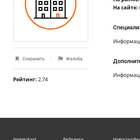
На сайте:
Специали
Информаци
Сохранить
Жалоба
Дополнит
Информаци
Рейтинг:
2.74
Homechart
Рейтинги
Новостройк