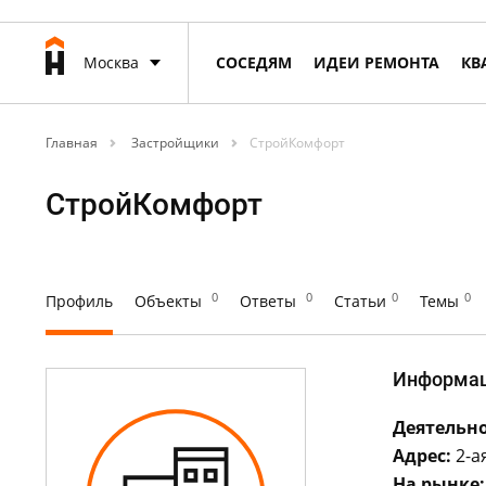
Москва
СОСЕДЯМ
ИДЕИ РЕМОНТА
КВ
Главная
Застройщики
СтройКомфорт
СтройКомфорт
0
0
0
0
Профиль
Объекты
Ответы
Статьи
Темы
Информа
Деятельно
Адрес:
2-ая
На рынке: