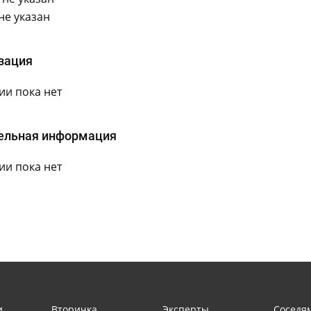
не указан
зация
и пока нет
ельная информация
и пока нет
и
Вторичка
Эксперты
Соседя