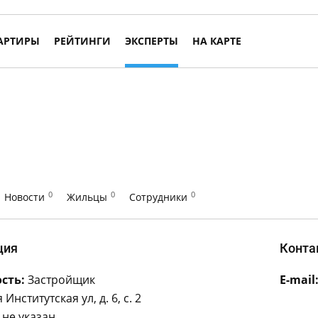
АРТИРЫ
РЕЙТИНГИ
ЭКСПЕРТЫ
НА КАРТЕ
0
0
0
Новости
Жильцы
Сотрудники
ция
Конта
сть:
Застройщик
E-mail
 Институтская ул, д. 6, с. 2
не указан