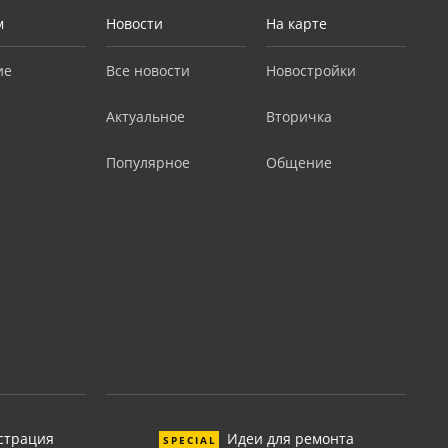
м
Новости
На карте
ие
Все новости
Новостройки
Актуальное
Вторичка
Популярное
Общение
страция
Идеи для ремонта
SPECIAL