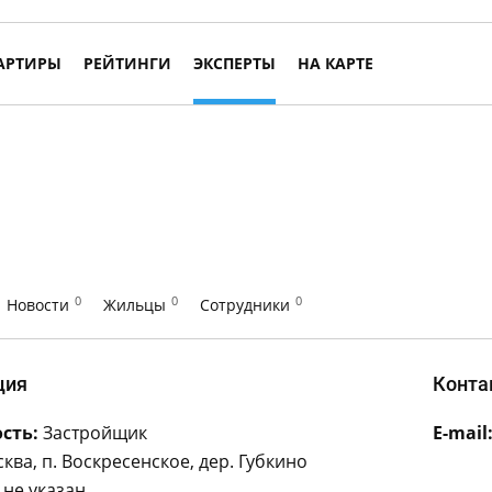
АРТИРЫ
РЕЙТИНГИ
ЭКСПЕРТЫ
НА КАРТЕ
0
0
0
Новости
Жильцы
Сотрудники
ция
Конта
сть:
Застройщик
E-mail
ква, п. Воскресенское, дер. Губкино
не указан