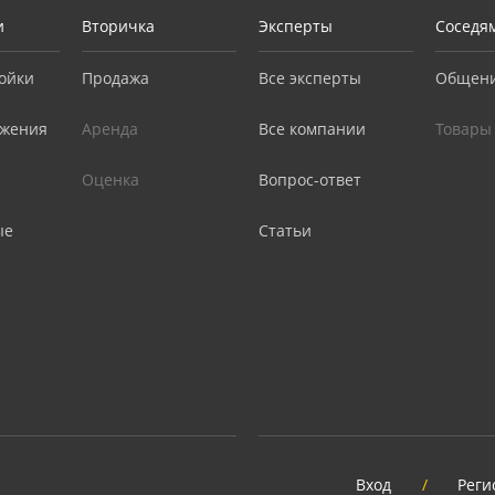
и
Вторичка
Эксперты
Соседя
ойки
Продажа
Все эксперты
Общен
жения
Аренда
Все компании
Товары
Оценка
Вопрос-ответ
ые
Статьи
Вход
/
Реги