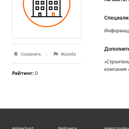
Специали
Информаци
Дополнит
Сохранить
Жалоба
«Строитель
компания «
Рейтинг:
0
Homechart
Рейтинги
Новостройк