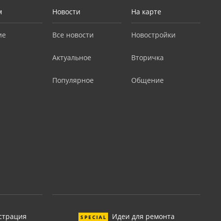
м
Новости
На карте
ие
Все новости
Новостройки
Актуальное
Вторичка
Популярное
Общение
страция
Идеи для ремонта
SPECIAL