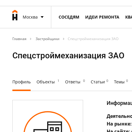
Москва
СОСЕДЯМ
ИДЕИ РЕМОНТА
КВ
Главная
Застройщики
Спецстроймеханизация ЗАО
Спецстроймеханизация ЗАО
1
0
0
0
Профиль
Объекты
Ответы
Статьи
Темы
Информа
Деятельно
На рынке:
На сайте: