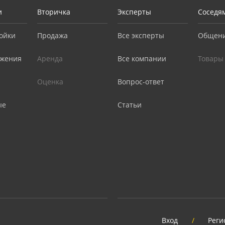
и
Вторичка
Эксперты
Соседя
ойки
Продажа
Все эксперты
Общен
жения
Аренда
Все компании
Товары
Оценка
Вопрос-ответ
ые
Статьи
Вход
/
Реги