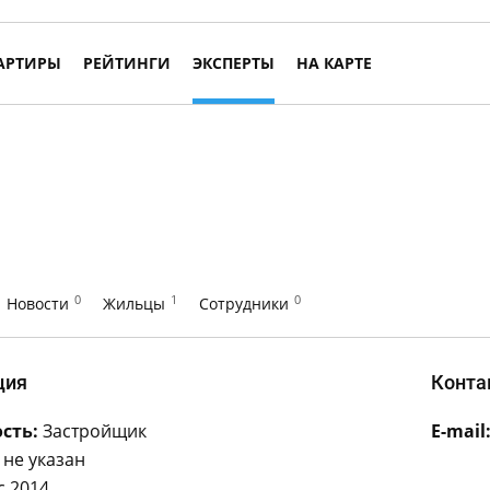
АРТИРЫ
РЕЙТИНГИ
ЭКСПЕРТЫ
НА КАРТЕ
0
1
0
Новости
Жильцы
Сотрудники
ция
Конта
сть:
Застройщик
E-mail
не указан
с 2014