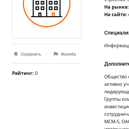
На рынке:
На сайте:
Специали
Информаци
Сохранить
Жалоба
Дополнит
Рейтинг:
0
Общество с
активно уч
лидирующи
Группы ком
инвестици
сотруднича
МСМ-5, ОА