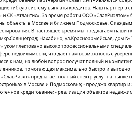
о кредитования партнерами «СлавРиэлт» являются Сберб
щие гибкую систему выплаты кредитов. Наш партнер в с
 и СК «Атлантис». За время работы ООО «СлавРиэлтом»
ны объекты в Москве и ближнем Подмосковье. С кажды
естирования. В настоящее время мы предлагаем наши 
мкр.Солнцеград; Нахабино, ул.Красноармейская, дом № 7
т» укомплектовано высокопрофессиональными специал
фере недвижимости, что дает нам возможность с уверенн
ся к нам, на любой вопрос получат полный и компетентн
енников, помогающая максимально быстро и выгодно
«СлавРиэлт» предлагает полный спектр услуг на рынке н
стройках в Москве и Подмосковье; - продажа квартир и
ипотечное кредитование; - реализация объектов недвиж