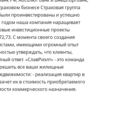
анк РФ, Абсолют банк и Внешторгбанк,
траховом бизнесе Страховая группа
 были проинвестированы и успешно
м годом наша компания наращивает
новые инвестиционные проекты
2,73. С момента своего создания
истами, имеющими огромный опыт
остью утверждать, что клиенты,
ый ответ. «СлавРиэлт» - это команда
 решить все ваши жилищные
едвижимости: - реализация квартир в
 зачет их в стоимость приобретаемого
имости коммерческого назначения.