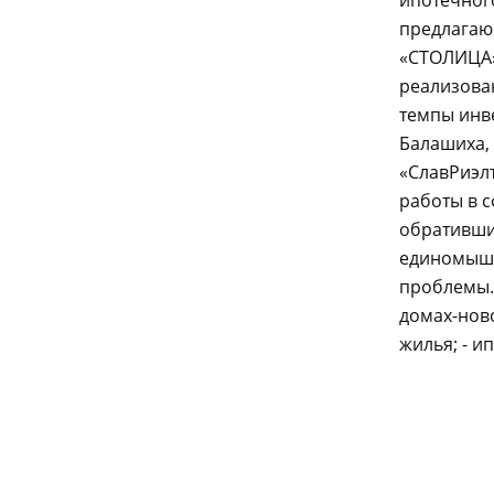
ипотечног
предлагаю
«СТОЛИЦА»
реализова
темпы инв
Балашиха, 
«СлавРиэл
работы в с
обратившие
единомышл
проблемы. 
домах-ново
жилья; - 