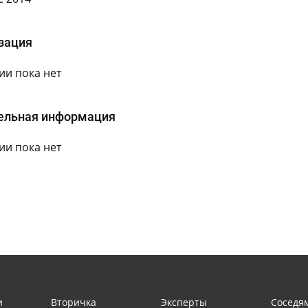
зация
и пока нет
ельная информация
и пока нет
и
Вторичка
Эксперты
Соседя