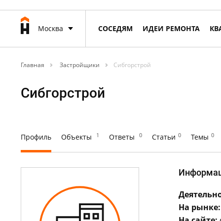
Москва
СОСЕДЯМ
ИДЕИ РЕМОНТА
КВ
Главная
Застройщики
Сибгорстрой
Сибгорстрой
1
0
0
0
Профиль
Объекты
Ответы
Статьи
Темы
Информа
Деятельно
На рынке:
На сайте: