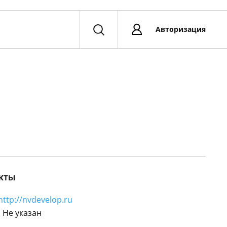
Авторизация
кты
http://nvdevelop.ru
:
Не указан