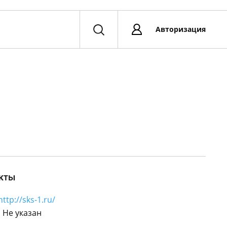
Авторизация
кты
http://sks-1.ru/
:
Не указан