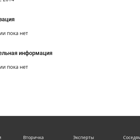
зация
и пока нет
ельная информация
и пока нет
и
Вторичка
Эксперты
Соседя