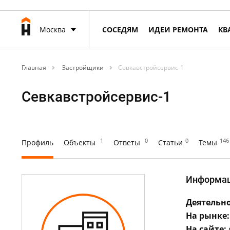
Москва
СОСЕДЯМ
ИДЕИ РЕМОНТА
КВ
Главная
Застройщики
Севкавстройсервис-1
Севкавстройсервис-1
1
0
0
146
Профиль
Объекты
Ответы
Статьи
Темы
Информа
Деятельно
На рынке:
На сайте: