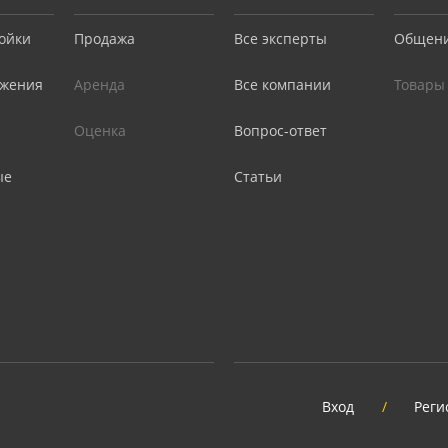
ойки
Продажа
Все эксперты
Общен
жения
Аренда
Все компании
Товары
Оценка
Вопрос-ответ
ые
Статьи
Вход
/
Реги