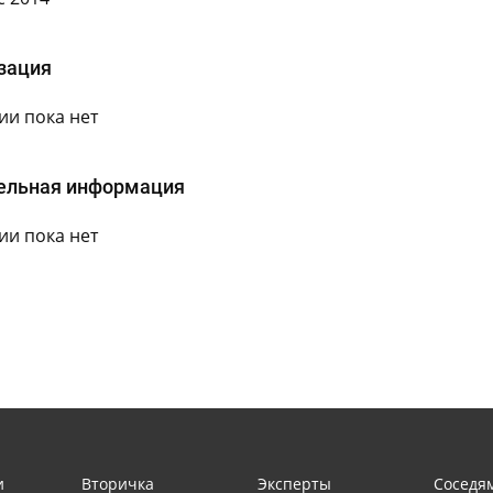
зация
и пока нет
ельная информация
и пока нет
и
Вторичка
Эксперты
Соседя