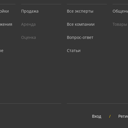
ойки
Продажа
Все эксперты
Общен
жения
Аренда
Все компании
Товары
Оценка
Вопрос-ответ
ые
Статьи
Вход
/
Реги