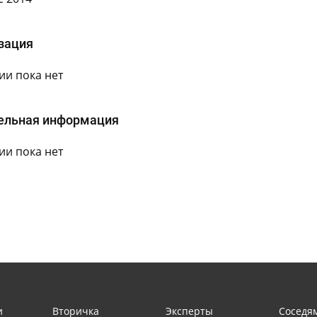
зация
и пока нет
ельная информация
и пока нет
и
Вторичка
Эксперты
Соседя