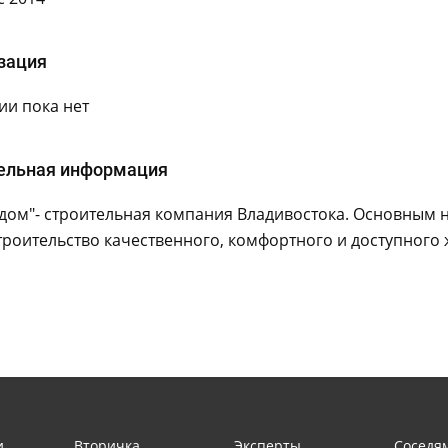
зация
и пока нет
ельная информация
дом"- строительная компания Владивостока. Основным 
троительство качественного, комфортного и доступного 
и
Вторичка
Эксперты
Соседя