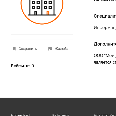
Специали
Информаци
Дополнит
Сохранить
Жалоба
ООО "Мой 
является с
Рейтинг:
0
Homechart
Рейтинги
Новостройк