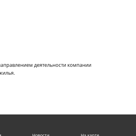
направлением деятельности компании
жилья.
м
Новости
На карте