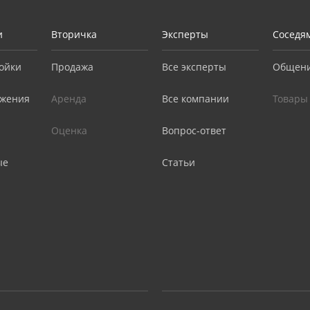
и
Вторичка
Эксперты
Соседя
ойки
Продажа
Все эксперты
Общен
жения
Аренда
Все компании
Товары
Оценка
Вопрос-ответ
ые
Статьи