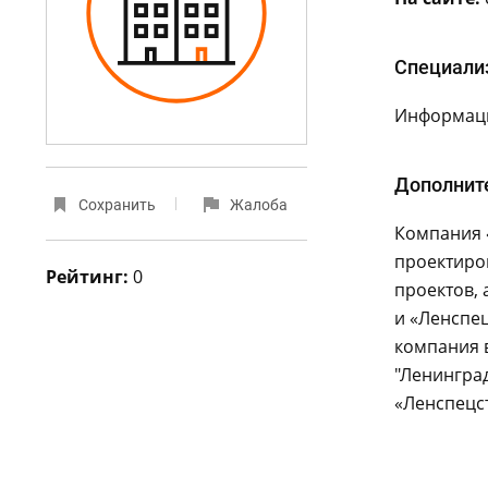
Специали
Информаци
Дополнит
Сохранить
Жалоба
Компания 
проектиро
Рейтинг:
0
проектов, 
и «Ленспец
компания 
"Ленинград
«Ленспецс