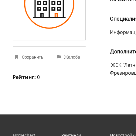
Специали
Информаци
Дополнит
Сохранить
Жалоба
ЖСК "Летни
Фрезировщ
Рейтинг:
0
Homechart
Рейтинги
Новостройк