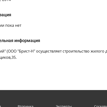
зация
и пока нет
ельная информация
й" (ООО "Брист-Н" осуществляет строительство жилого дом
иков,35.
и
Вторичка
Эксперты
Соседя