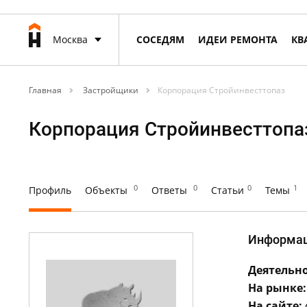
Москва
СОСЕДЯМ
ИДЕИ РЕМОНТА
КВ
Главная
Застройщики
Корпорация Стройинвесттопаз
Корпорация Стройинвесттопа
0
0
0
1
Профиль
Объекты
Ответы
Статьи
Темы
Информа
Деятельно
На рынке:
На сайте: