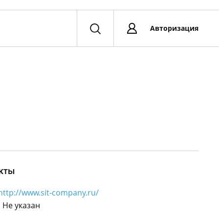
Авторизация
кты
http://www.sit-company.ru/
:
Не указан