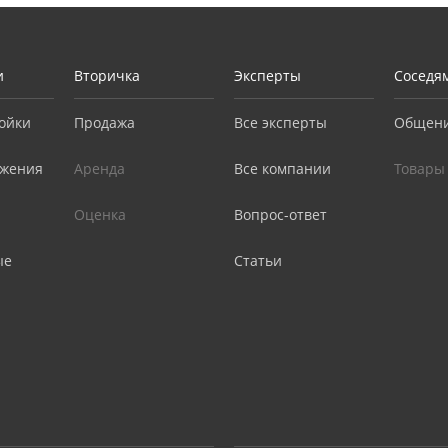
и
Вторичка
Эксперты
Соседя
ойки
Продажа
Все эксперты
Общен
жения
Аренда
Все компании
Товары
Оценка
Вопрос-ответ
ые
Статьи