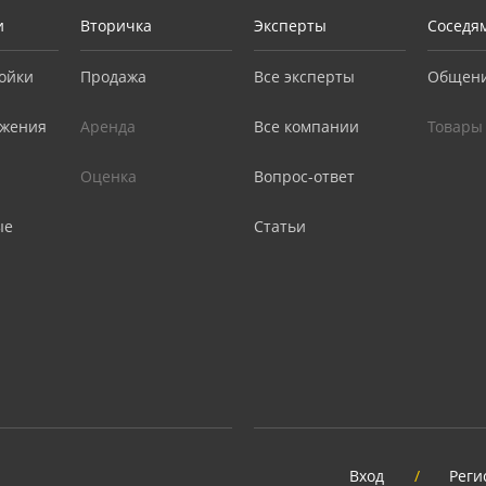
и
Вторичка
Эксперты
Соседя
ойки
Продажа
Все эксперты
Общен
жения
Аренда
Все компании
Товары
Оценка
Вопрос-ответ
ые
Статьи
Вход
/
Реги