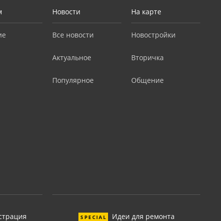
м
Новости
На карте
ие
Все новости
Новостройки
Актуальное
Вторичка
Популярное
Общение
страция
Идеи для ремонта
SPECIAL