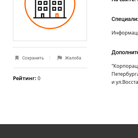
Специали
Информаци
Дополнит
Сохранить
Жалоба
"Корпорац
Петербурга
Рейтинг:
0
и ул.Восста