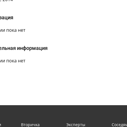
зация
и пока нет
ельная информация
и пока нет
и
Вторичка
Эксперты
Соседя