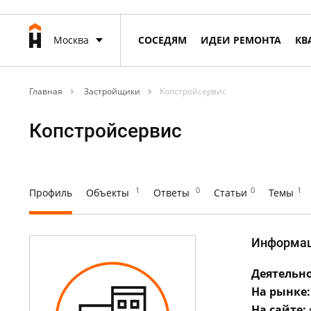
Москва
СОСЕДЯМ
ИДЕИ РЕМОНТА
КВ
Главная
Застройщики
Копстройсервис
Копстройсервис
1
0
0
1
Профиль
Объекты
Ответы
Статьи
Темы
Информа
Деятельно
На рынке:
На сайте: