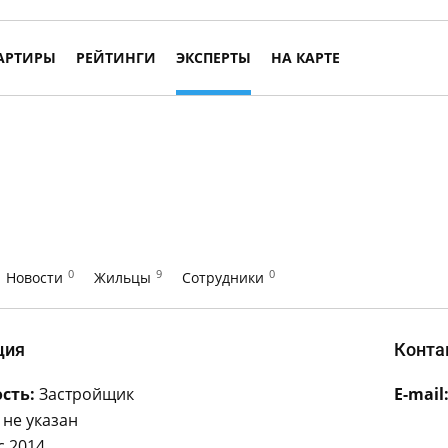
АРТИРЫ
РЕЙТИНГИ
ЭКСПЕРТЫ
НА КАРТЕ
0
9
0
Новости
Жильцы
Сотрудники
ция
Конта
сть:
Застройщик
E-mail
не указан
с 2014