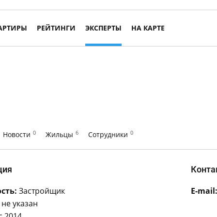
АРТИРЫ
РЕЙТИНГИ
ЭКСПЕРТЫ
НА КАРТЕ
0
6
0
Новости
Жильцы
Сотрудники
ция
Конта
сть:
Застройщик
E-mail
не указан
с 2014