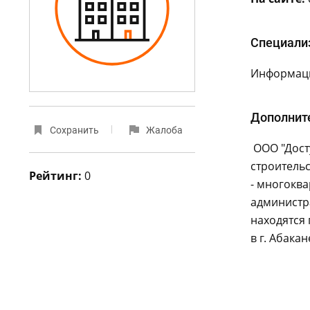
Специали
Информаци
Дополнит
Сохранить
Жалоба
ООО "Дост
строительс
Рейтинг:
0
- многоква
администра
находятся 
в г. Абакан