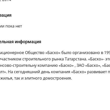
зация
и пока нет
ельная информация
Акционерное Общество «Баско» было организовано в 1995
частником строительного рынка Татарстана. «Баско»- э
нсово-строительну компанию «Баско» , ЗАО «Баско», «Бас
лт». На сегодняшний день компания «Баско» развивает п
жилья, так и элитного домостроения.