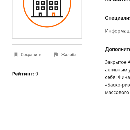
Специали
Информаци
Дополнит
Сохранить
Жалоба
Закрытое 
активным у
Рейтинг:
0
себя: Фина
«Баско-риэ
массового 