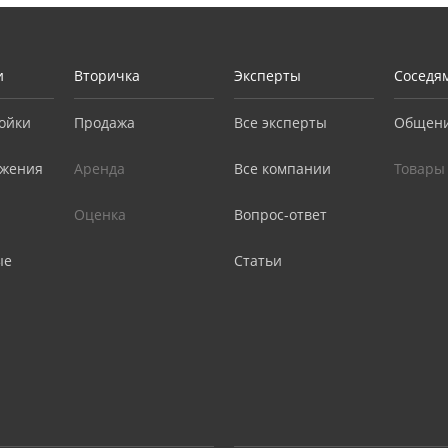
и
Вторичка
Эксперты
Соседя
ойки
Продажа
Все эксперты
Общен
жения
Аренда
Все компании
Товары
Оценка
Вопрос-ответ
ые
Статьи