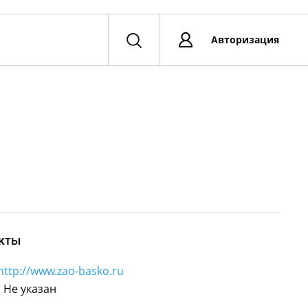
Авторизация
кты
http://www.zao-basko.ru
:
Не указан