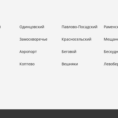
й
Одинцовский
Павлово-Посадский
Раменс
Замоскворечье
Красносельский
Мещан
Аэропорт
Беговой
Бескуд
Коптево
Вешняки
Левобе