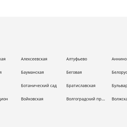
кая
Алексеевская
Алтуфьево
Аннино
я
Бауманская
Беговая
Белору
Ботанический сад
Братиславская
Волгоградский проспект
дион
Войковская
Волжск