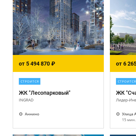
от
5 494 870
₽
от
6 26
СТРОИТСЯ
СТРОИТСЯ
ЖК "Лесопарковый"
ЖК "Сча
INGRAD
Лидер-Инв
Аннино
Улица 
15 мин