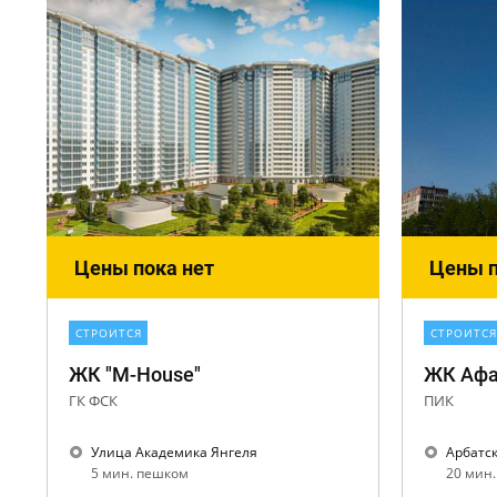
Цены пока нет
Цены п
СТРОИТСЯ
СТРОИТСЯ
ЖК "M-House"
ЖК Афа
ГК ФСК
ПИК
Улица Академика Янгеля
Арбатс
5 мин. пешком
20 мин