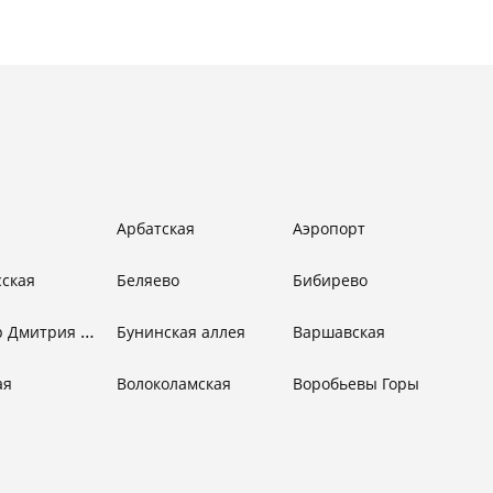
Арбатская
Аэропорт
сская
Беляево
Бибирево
Бульвар Дмитрия Донского
Бунинская аллея
Варшавская
ая
Волоколамская
Воробьевы Горы