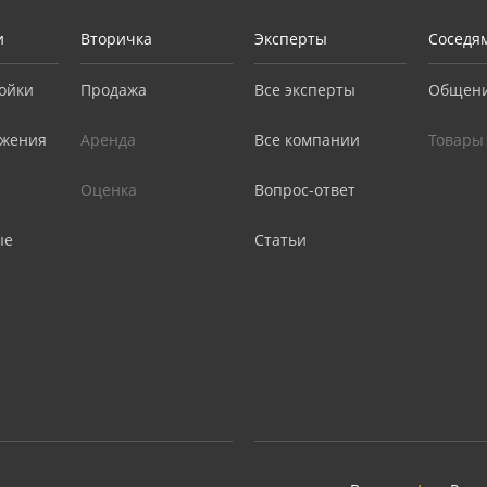
и
Вторичка
Эксперты
Соседя
ойки
Продажа
Все эксперты
Общен
жения
Аренда
Все компании
Товары
Оценка
Вопрос-ответ
ые
Статьи