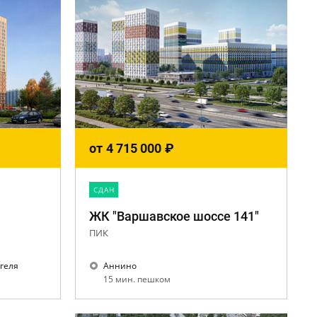
от
4 715 000
₽
CДАН
ЖК "Варшавское шоссе 141"
ПИК
геля
Аннино
15 мин. пешком