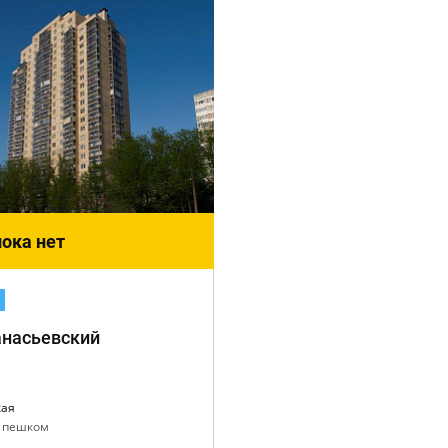
ока нет
насьевский
кая
. пешком