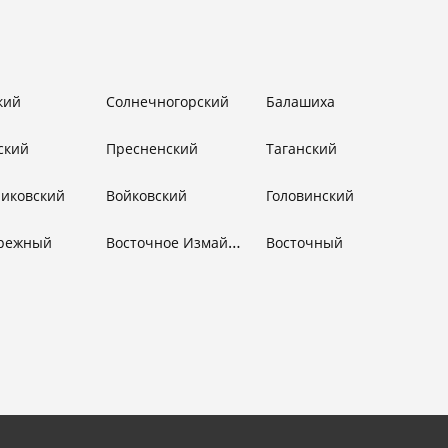
кий
Солнечногорский
Балашиха
ский
Пресненский
Таганский
никовский
Войковский
Головинский
Восточное Измайлово
режный
Восточный