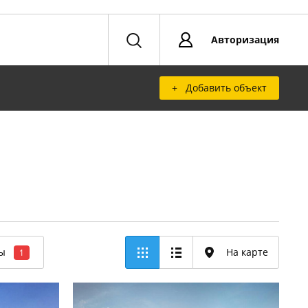
Авторизация
+ Добавить объект
ры
На карте
1