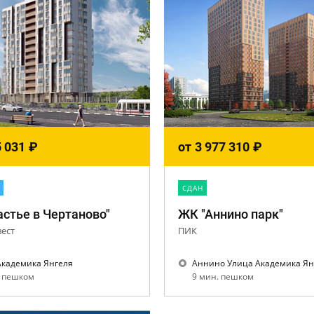
5 031
₽
от
3 977 310
₽
CДАН
стье в Чертаново"
ЖК "Аннино парк"
ест
ПИК
Академика Янгеля
Аннино Улица Академика Ян
. пешком
9 мин. пешком