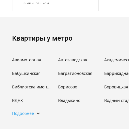
8 мин. пешком
Квартиры у метро
Авиамоторная
Автозаводская
Академичес
Бабушкинская
Багратионовская
Баррикадна
Библиотека имени Ленина
Борисово
Боровицкая
ВДНХ
Владыкино
Водный ста
Подробнее