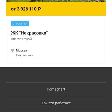
от
3 926 110
₽
СТРОИТСЯ
ЖК "Некрасовка"
Авеста-Строй
Москва
Некрасовка
Homechart
Как это работает