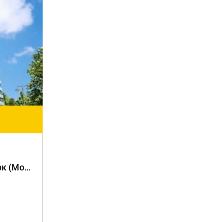
ЖК "Бабушкинский парк (Мос-Анжелес)"