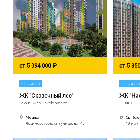
от
5 094 000
₽
от
5 85
СТРОИТСЯ
СТРОИТСЯ
ЖК "Сказочный лес"
ЖК "На
Seven Suns Development
ГК ФСК
Москва
Свибло
Лосиноостровская улица, вл. 45
18 мин