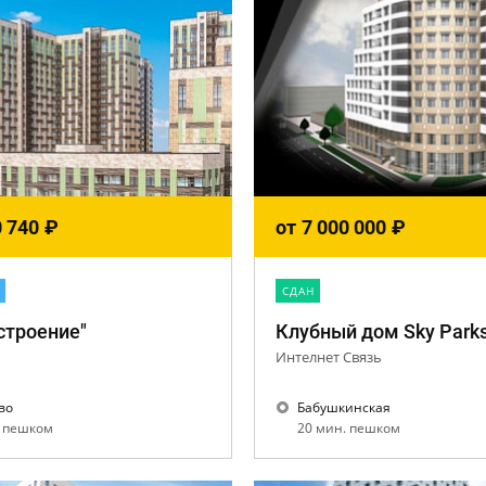
0 740
₽
от
7 000 000
₽
CДАН
строение"
Клубный дом Sky Park
Интелнет Связь
во
Бабушкинская
. пешком
20 мин. пешком