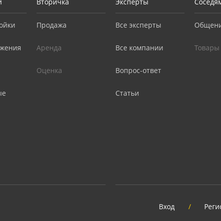
и
Вторичка
Эксперты
Соседя
ойки
Продажа
Все эксперты
Общен
жения
Аренда
Все компании
Товары
Оценка
Вопрос-ответ
ые
Статьи
Вход
/
Реги