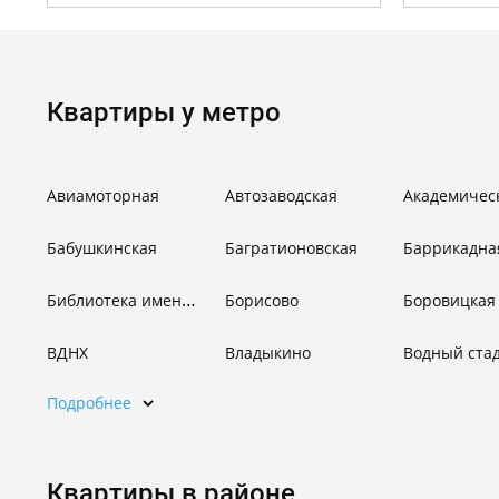
Квартиры у метро
Авиамоторная
Автозаводская
Академичес
Бабушкинская
Багратионовская
Баррикадна
Библиотека имени Ленина
Борисово
Боровицкая
ВДНХ
Владыкино
Водный ста
Подробнее
Квартиры в районе