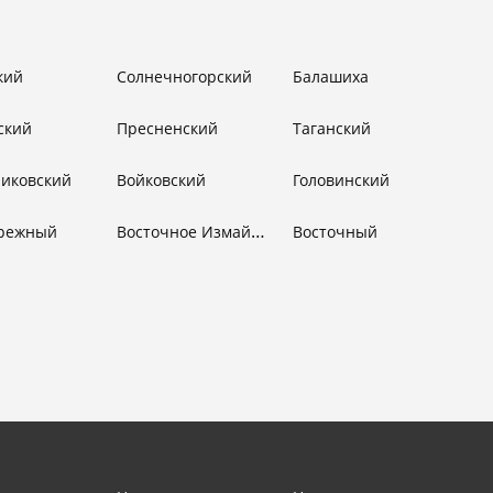
кий
Солнечногорский
Балашиха
ский
Пресненский
Таганский
никовский
Войковский
Головинский
Восточное Измайлово
режный
Восточный