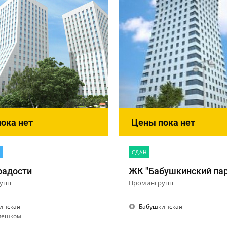
ока нет
Цены пока нет
CДАН
радости
упп
Промингрупп
инская
Бабушкинская
 пешком