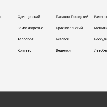
й
Одинцовский
Павлово-Посадский
Раменс
Замоскворечье
Красносельский
Мещан
Аэропорт
Беговой
Бескуд
Коптево
Вешняки
Левобе