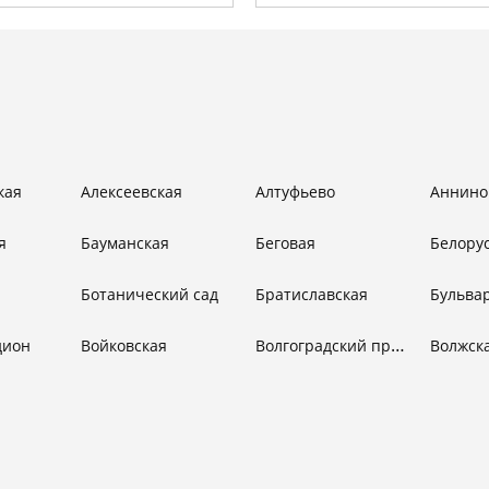
кая
Алексеевская
Алтуфьево
Аннино
я
Бауманская
Беговая
Белору
Ботанический сад
Братиславская
Волгоградский проспект
дион
Войковская
Волжск