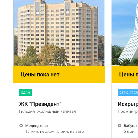
Цены пока нет
Цены п
CДАН
СТРОИТСЯ
ЖК "Президент"
Искры 
Гильдия "Жилищный капитал"
Промингр
Медведково
Бабушк
15 мин. пешком , 5 мин. на авто
5 мин.