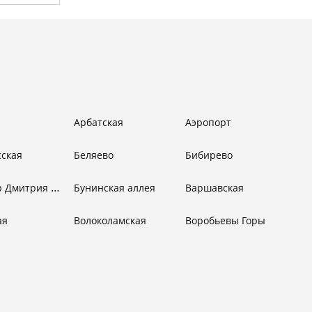
Арбатская
Аэропорт
сская
Беляево
Бибирево
Бульвар Дмитрия Донского
Бунинская аллея
Варшавская
ая
Волоколамская
Воробьевы Горы