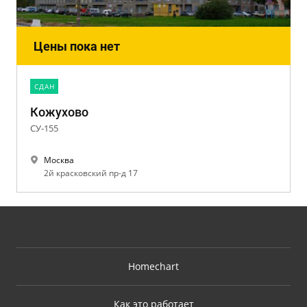
Цены пока нет
CДАН
Кожухово
СУ-155
Москва
2й красковский пр-д 17
Homechart
Как это работает