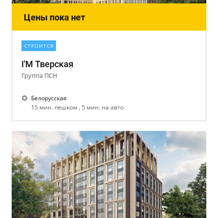
Цены пока нет
СТРОИТСЯ
I'M Тверская
Группа ПСН
Белорусская
15 мин. пешком , 5 мин. на авто