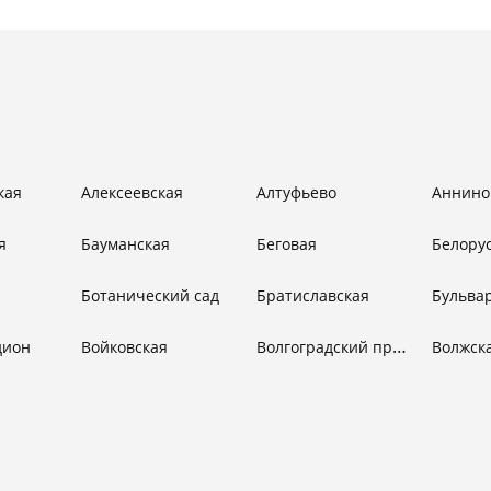
кая
Алексеевская
Алтуфьево
Аннино
я
Бауманская
Беговая
Белору
Ботанический сад
Братиславская
Волгоградский проспект
дион
Войковская
Волжск