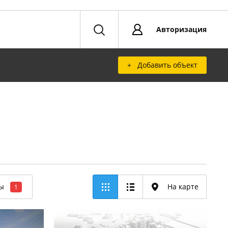
Авторизация
+ Добавить объект
ры
На карте
1