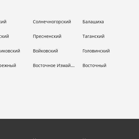
кий
Солнечногорский
Балашиха
ский
Пресненский
Таганский
никовский
Войковский
Головинский
Восточное Измайлово
режный
Восточный