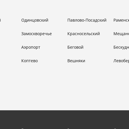
й
Одинцовский
Павлово-Посадский
Раменс
Замоскворечье
Красносельский
Мещан
Аэропорт
Беговой
Бескуд
Коптево
Вешняки
Левобе