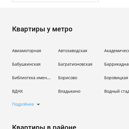
Квартиры у метро
Авиамоторная
Автозаводская
Академичес
Бабушкинская
Багратионовская
Баррикадна
Библиотека имени Ленина
Борисово
Боровицкая
ВДНХ
Владыкино
Водный ста
Подробнее
Квартиры в районе