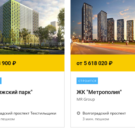
8 900
₽
от
5 618 020
₽
СТРОИТСЯ
лжский парк"
ЖК "Метрополия"
MR Group
радский проспект Текстильщики
Волгоградский проспект
. пешком
3 мин. пешком