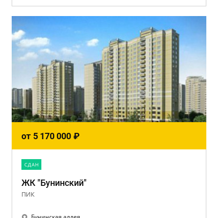
от
5 170 000
₽
CДАН
ЖК "Бунинский"
ПИК
Бунинская аллея