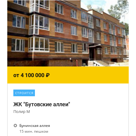
от
4 100 000
₽
СТРОИТСЯ
ЖК "Бутовские аллеи"
Полир М
Бунинская аллея
15 мин. пешком