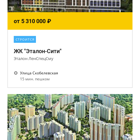
от
5 310 000
₽
СТРОИТСЯ
ЖК "Эталон-Сити"
Эталон ЛенСпецСму
Улица Скобелевская
15 мин. пешком