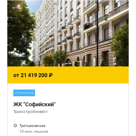
от
21 419 200
₽
СТРОИТСЯ
ЖК "Софийский"
Трансстройинвест
Третьяковская
10 мин. пешком