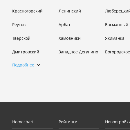
Красногорский
Ленинский
Люберецки
Реутов
Арбат
Басманный
Тверской
Хамовники
Якиманка
Дмитровский
Западное Дегунино
Богородское
Подробнее
Homechart
Рейтинги
Новостройк