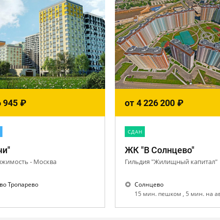
6 945
₽
от
4 226 200
₽
CДАН
чи"
ЖК "В Солнцево"
ижимость - Москва
Гильдия "Жилищный капитал"
во Тропарево
Солнцево
15 мин. пешком , 5 мин. на 