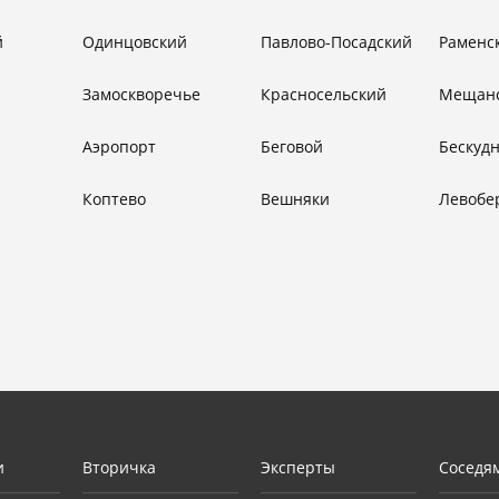
й
Одинцовский
Павлово-Посадский
Раменс
Замоскворечье
Красносельский
Мещан
Аэропорт
Беговой
Бескуд
Коптево
Вешняки
Левобе
и
Вторичка
Эксперты
Соседя