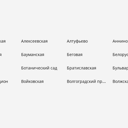
кая
Алексеевская
Алтуфьево
Аннино
я
Бауманская
Беговая
Белору
Ботанический сад
Братиславская
Волгоградский проспект
дион
Войковская
Волжск