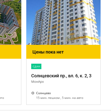
Цены пока нет
CДАН
Солнцевский пр., вл. 6, к. 2, 3
МонАрх
Солнцево
авто
15 мин. пешком , 5 мин. на авто