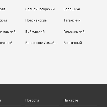
кий
Солнечногорский
Балашиха
ский
Пресненский
Таганский
никовский
Войковский
Головинский
Восточное Измайлово
режный
Восточный
м
Новости
На карте