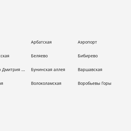
Арбатская
Аэропорт
сская
Беляево
Бибирево
Бульвар Дмитрия Донского
Бунинская аллея
Варшавская
ая
Волоколамская
Воробьевы Горы