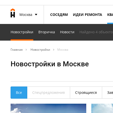
Москва
СОСЕДЯМ
ИДЕИ РЕМОНТА
КВ
Новостройки
Вторичка
Новости
Найдено 4 объекто
Главная
Новостройки
Москва
Новостройки в Москве
Все
Спецпредложения
Строящиеся
За