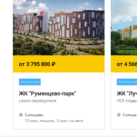
от
3 795 800
₽
от
4 56
СТРОИТСЯ
СТРОИТСЯ
ЖК "Румянцево-парк"
ЖК "Лу
Lexion development
ЛСР. Недв
Солнцево
Солнце
15 мин. пешком , 5 мин. на авто