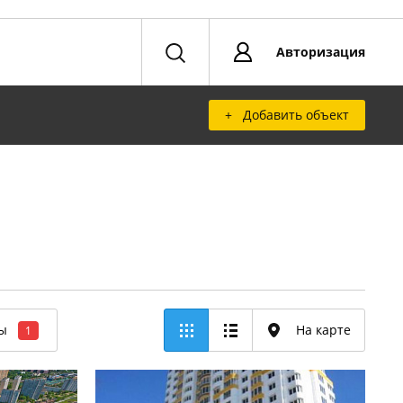
Авторизация
+ Добавить объект
ры
На карте
1